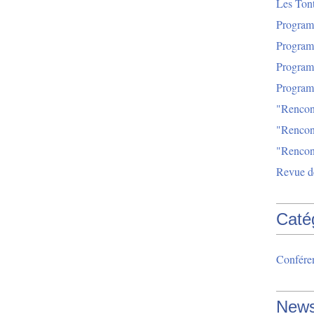
Les Tont
Progra
Progra
Progra
Progra
"Rencon
"Rencon
"Rencon
Revue d
Caté
Confére
News