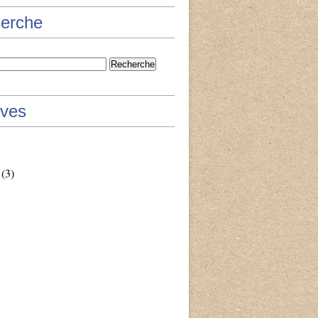
erche
ives
(3)