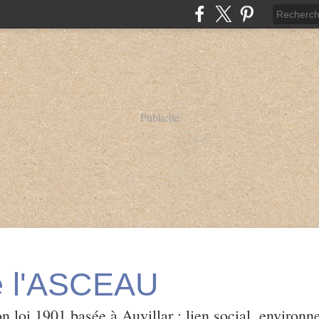
Publicité
e l'ASCEAU
loi 1901 basée à Auvillar : lien social, environne